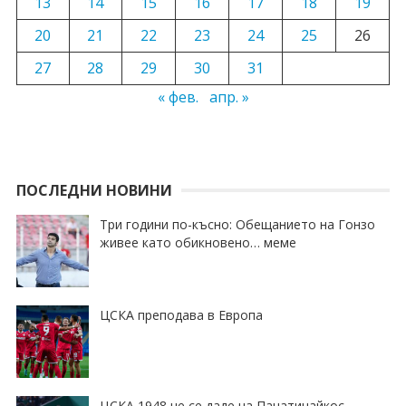
13
14
15
16
17
18
19
20
21
22
23
24
25
26
27
28
29
30
31
« фев.
апр. »
ПОСЛЕДНИ НОВИНИ
Три години по-късно: Обещанието на Гонзо
живее като обикновено… меме
ЦСКА преподава в Европа
ЦСКА 1948 не се даде на Панатинайкос