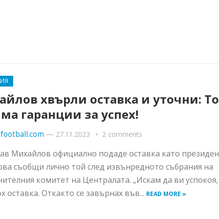
РИЯ
айлов хвърли оставка и уточни: Т
яма гаранции за успех!
football.com
—
27.11.2023
2 comments
ав Михайлов официално подаде оставка като президен
ова съобщи лично той след извънредното събрания на
ителния комитет на Централата. „Искам да ви успокоя,
х оставка. Откакто се завърнах във...
READ MORE »