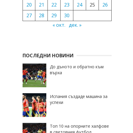
20
21
22
23
24
25
26
27
28
29
30
« окт.
дек. »
ПОСЛЕДНИ НОВИНИ
До дъното и обратно към
върха
Испания създаде машина за
успехи
Топ 10 на опорните халфове
в световния футбол