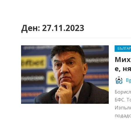
Ден:
27.11.2023
БЪЛГА
Мих
е, н
Bg
Борисл
БФС. Т
Изпълн
подадо