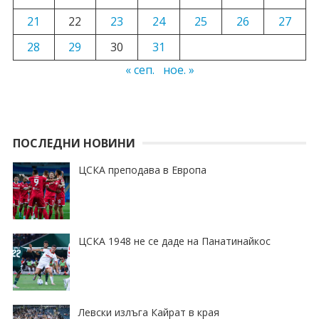
21
22
23
24
25
26
27
28
29
30
31
« сеп.
ное. »
ПОСЛЕДНИ НОВИНИ
ЦСКА преподава в Европа
ЦСКА 1948 не се даде на Панатинайкос
Левски излъга Кайрат в края