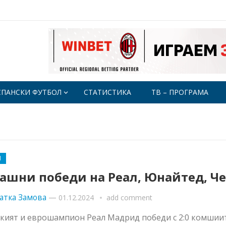
СПАНСКИ ФУТБОЛ
СТАТИСТИКА
ТВ – ПРОГРАМА
Я
ашни победи на Реал, Юнайтед, Ч
атка Замова
—
01.12.2024
add comment
кият и еврошампион Реал Мадрид победи с 2:0 комшии