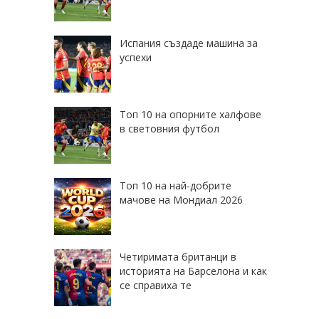
Испания създаде машина за
успехи
Топ 10 на опорните халфове
в световния футбол
Топ 10 на най-добрите
мачове на Мондиал 2026
Четиримата британци в
историята на Барселона и как
се справиха те