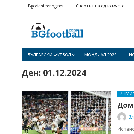
Bgorienteering.net
Спортът на едно място
БЪЛГАРСКИ ФУТБОЛ
МОНДИАЛ 2026
И
Ден:
01.12.2024
АНГЛИ
Дом
Зл
Испанс