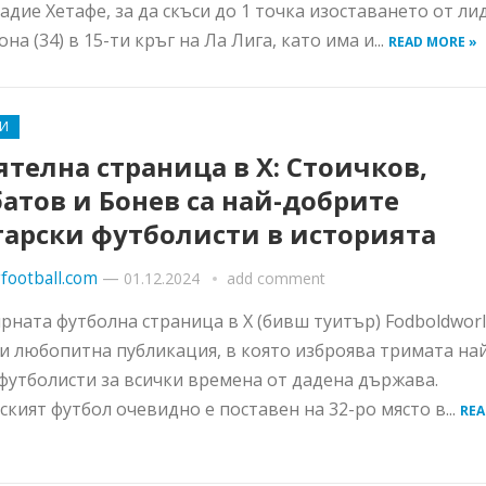
адие Хетафе, за да скъси до 1 точка изоставането от ли
на (34) в 15-ти кръг на Ла Лига, като има и...
READ MORE »
И
телна страница в X: Стоичков,
атов и Бонев са най-добрите
гарски футболисти в историята
football.com
—
01.12.2024
add comment
рната футболна страница в Х (бивш туитър) Fodboldwor
и любопитна публикация, в която изброява тримата на
футболисти за всички времена от дадена държава.
ският футбол очевидно е поставен на 32-ро място в...
REA