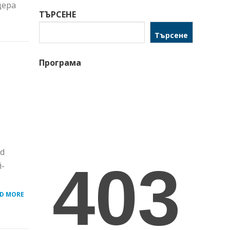
дера
ТЪРСЕНЕ
Търсене
Програма
ld
й-
D MORE