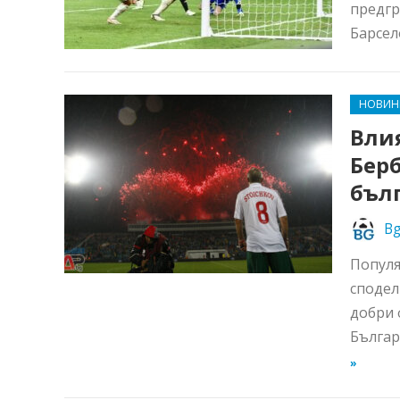
предгр
Барсело
НОВИН
Влия
Берб
бъл
Bg
Популя
сподел
добри 
Българ
»