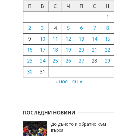
П
В
С
Ч
П
С
Н
1
2
3
4
5
6
7
8
9
10
11
12
13
14
15
16
17
18
19
20
21
22
23
24
25
26
27
28
29
30
31
« ное.
ян. »
ПОСЛЕДНИ НОВИНИ
До дъното и обратно към
върха