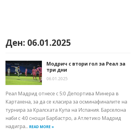
Ден:
06.01.2025
Модрич с втори гол за Реал за
три дни
06.01.2025
Реал Мадрид отнесе с 5:0 Депортива Минера в
Картахена, за да се класира за осминафиналите на
турнира за Кралската Купа на Испания. Барселона
наби с 4:0 снощи Барбастро, а Атлетико Мадрид
надигра...
READ MORE »