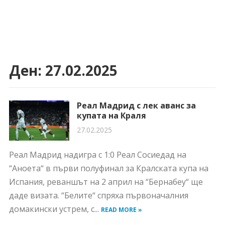
Ден:
27.02.2025
Реал Мадрид с лек аванс за
купата на Краля
27.02.2025
Реал Мадрид надигра с 1:0 Реал Сосиедад на
“Аноета“ в първи полуфинал за Кралската купа на
Испания, реваншът на 2 април на “Бернабеу“ ще
даде визата. “Белите“ спряха първоначалния
домакински устрем, с...
READ MORE »