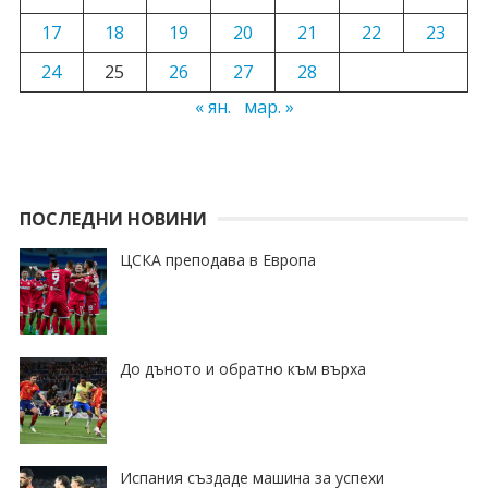
17
18
19
20
21
22
23
24
25
26
27
28
« ян.
мар. »
ПОСЛЕДНИ НОВИНИ
ЦСКА преподава в Европа
До дъното и обратно към върха
Испания създаде машина за успехи