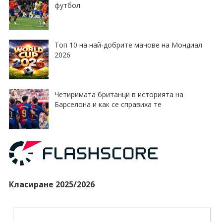
футбол
Топ 10 на най-добрите мачове на Мондиал
2026
Четиримата британци в историята на
Барселона и как се справиха те
Класиране 2025/2026