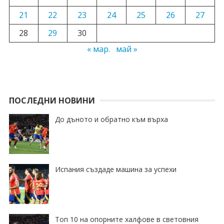
21
22
23
24
25
26
27
28
29
30
« мар.
май »
ПОСЛЕДНИ НОВИНИ
До дъното и обратно към върха
Испания създаде машина за успехи
Топ 10 на опорните халфове в световния