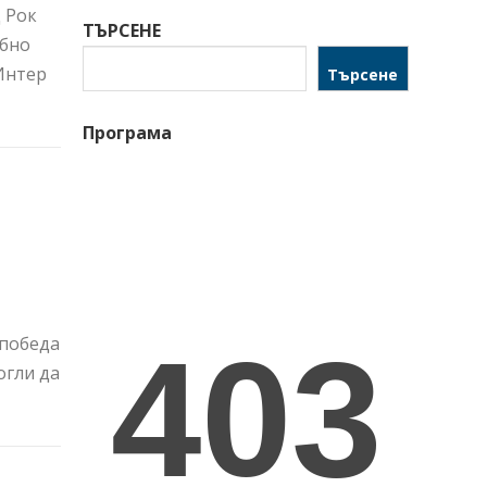
 Рок
ТЪРСЕНЕ
убно
Интер
Търсене
Програма
 победа
огли да