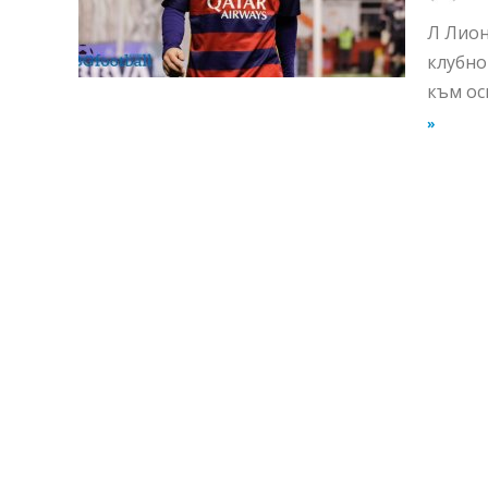
Л Лион
клубно
към ос
»