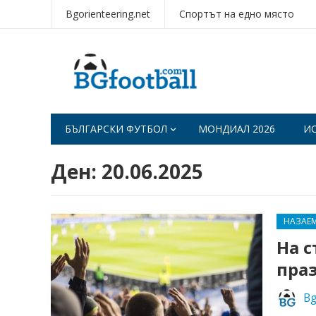
Bgorienteering.net
Спортът на едно място
БЪЛГАРСКИ ФУТБОЛ
МОНДИАЛ 2026
И
Ден:
20.06.2025
НАЗАЕ
На с
пра
Bg