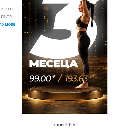
овното
 пътя
AD MORE
юни 2025