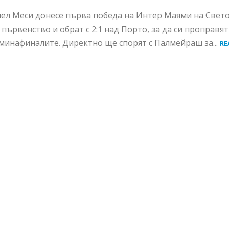
ел Меси донесе първа победа на Интер Маями на Свет
 първенство и обрат с 2:1 над Порто, за да си проправят
минафиналите. Директно ще спорят с Палмейраш за...
RE