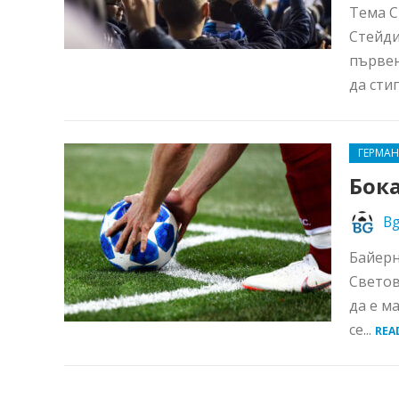
Тема С
Стейди
първен
да сти
ГЕРМА
Бока
Bg
Байерн
Светов
да е м
се...
REA