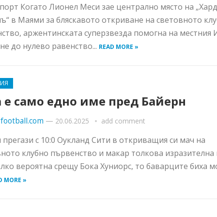
порт Когато Лионел Меси зае централно място на „Хард
ъ“ в Маями за бляскавото откриване на световното кл
ство, аржентинската суперзвезда помогна на местния 
гне до нулево равенство...
READ MORE »
НИЯ
 е само едно име пред Байерн
football.com
—
20.06.2025
add comment
 прегази с 10:0 Оукланд Сити в откриващия си мач на
ното клубно първенство и макар толкова изразителна
алко вероятна срещу Бока Хуниорс, то баварците биха м
D MORE »