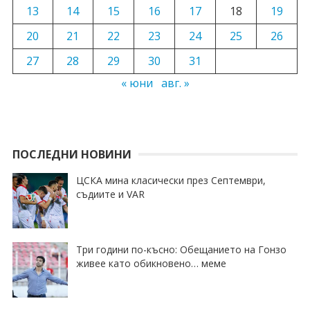
13
14
15
16
17
18
19
20
21
22
23
24
25
26
27
28
29
30
31
« юни
авг. »
ПОСЛЕДНИ НОВИНИ
ЦСКА мина класически през Септември,
съдиите и VAR
Три години по-късно: Обещанието на Гонзо
живее като обикновено… меме