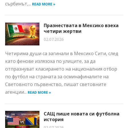
сърбинът,...
READ MORE »
Празнествата в Мексико взеха
четири жертви
02.07.2026
Четирима души са загинали в Мексико Сити, след
като фенове излязоха по улиците, за да
отпразнуват класирането на националния отбор
по футбол на страната за осминафиналите на
Световното първенство, пишат световните
агенции...
READ MORE »
САЩ пише новата си футболна
история
02.07.2026