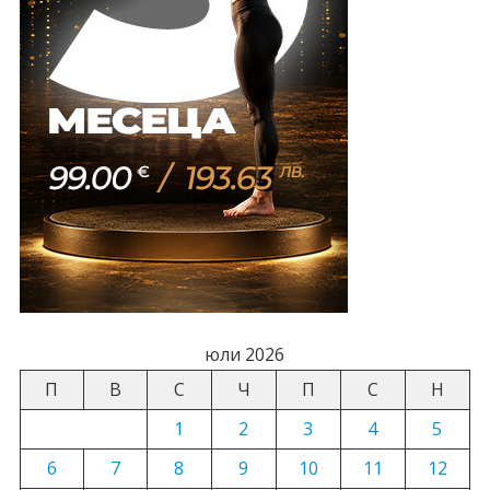
юли 2026
П
В
С
Ч
П
С
Н
1
2
3
4
5
6
7
8
9
10
11
12