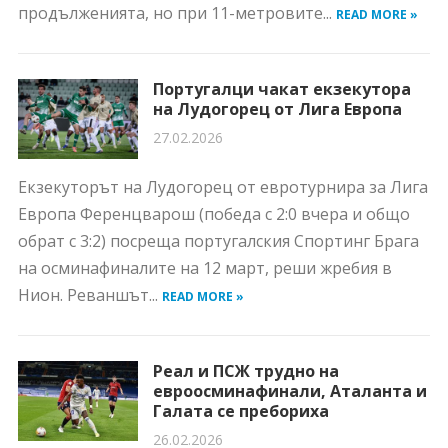
продълженията, но при 11-метровите...
READ MORE »
Португалци чакат екзекутора
на Лудогорец от Лига Европа
27.02.2026
Екзекуторът на Лудогорец от евротурнира за Лига
Европа Ференцварош (победа с 2:0 вчера и общо
обрат с 3:2) посреща португалския Спортинг Брага
на осминафиналите на 12 март, реши жребия в
Нион. Реваншът...
READ MORE »
Реал и ПСЖ трудно на
евроосминафинали, Аталанта и
Галата се пребориха
26.02.2026