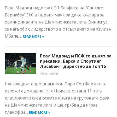
Реал Мадрид надигра с 2:1 Бенфика на “Сантяго
Бернабеу“ (1:0 в първия мач), за да се класира за
осминфиналите на Шампионската лига. Винисиус
се нагърби с лидерството в отсъствието на Килиан
Мбапе,...
READ MORE »
Реал Мадрид и ПСЖ се дънят за
пресявки, Барса и Спортинг
Лисабон – директно за Топ 16
29.01.2026
Настоящият еврошпампион Пари Сен Жермен се
изложи с домашно 1:1 с Нюкасл, остана 11-ти в
класирането след осемте кръга на груповата фаза
на Шампионската лига и ще трябва да играе
плейоф за...
READ MORE »