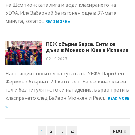
на Шсмпионската лига и води класирането на
УЕФА. Иля Забарний бе изгонен още в 37-мата
минута, когато...
READ MORE »
ПСЖ обърна Барса, Сити се
дъни в Монако и Юве в Испания
02.10.2025
Настоящият носител на купата на УЕФА Пари Сен
Жермен обхърна с 2:1 като гост Барселона с късен
гол и без титулятното си нападение, върви трети в
класирането след Байерн Мюнхен и Реал...
READ MORE
»
НАВИГАЦИЯ
1
2
…
20
NEXT »