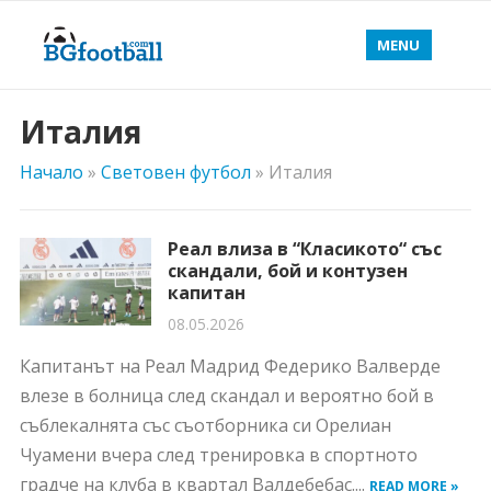
MENU
Италия
Начало
»
Световен футбол
»
Италия
Реал влиза в “Класикото“ със
скандали, бой и контузен
капитан
08.05.2026
Капитанът на Реал Мадрид Федерико Валверде
влезе в болница след скандал и вероятно бой в
съблекалнята със съотборника си Орелиан
Чуамени вчера след тренировка в спортното
градче на клуба в квартал Валдебебас....
READ MORE »