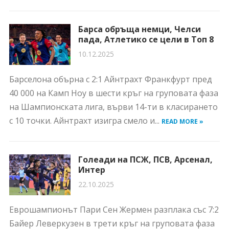
Барса обръща немци, Челси
пада, Атлетико се цели в Топ 8
10.12.2025
Барселона обърна с 2:1 Айнтрахт Франкфурт пред
40 000 на Камп Ноу в шести кръг на груповата фаза
на Шампионската лига, върви 14-ти в класирането
с 10 точки. Айнтрахт изигра смело и...
READ MORE »
Голеади на ПСЖ, ПСВ, Арсенал,
Интер
22.10.2025
Еврошампионът Пари Сен Жермен разплака със 7:2
Байер Леверкузен в трети кръг на груповата фаза