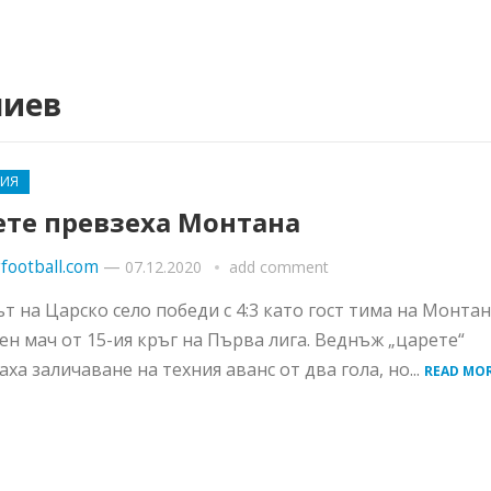
лиев
РИЯ
ете превзеха Монтана
football.com
—
07.12.2020
add comment
т на Царско село победи с 4:3 като гост тима на Монтан
ен мач от 15-ия кръг на Първа лига. Веднъж „царете“
аха заличаване на техния аванс от два гола, но...
READ MOR