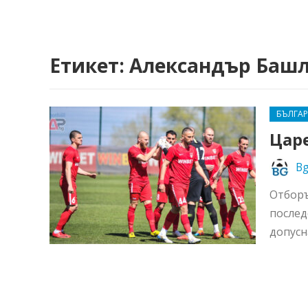
Етикет:
Александър Баш
БЪЛГА
Цар
Bg
Отборъ
послед
допусн