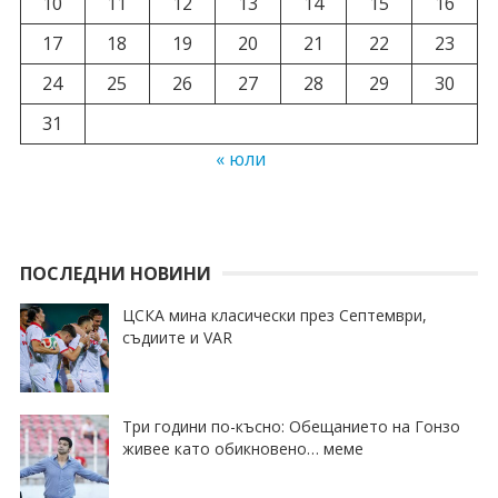
10
11
12
13
14
15
16
17
18
19
20
21
22
23
24
25
26
27
28
29
30
31
« юли
ПОСЛЕДНИ НОВИНИ
ЦСКА мина класически през Септември,
съдиите и VAR
Три години по-късно: Обещанието на Гонзо
живее като обикновено… меме