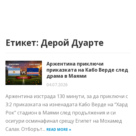
Етикет:
Дерой Дуарте
Аржентина приключи
приказката на Кабо Верде след
драма в Маями
04.07.2026
Аржентина изстрада 130 минути, за да приключи с
3:2 приказката на изненадата Кабо Верде на “Хард
Рок“ стадион в Маями след продължения и си
осигури осминафинал срещу Египет на Мохамед
Салах. Отборът...
READ MORE »