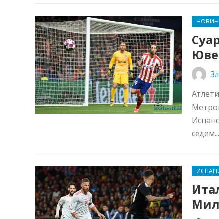
НОВИН
Суар
Юве
Зл
Атлети
Метроп
Испанс
седем..
ИСПАН
Ита
Мил