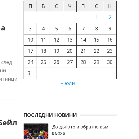
П
В
С
Ч
П
С
Н
1
2
на
3
4
5
6
7
8
9
10
11
12
13
14
15
16
17
18
19
20
21
22
23
24
25
26
27
28
29
30
 след
ни.
31
щитници
« юли
ПОСЛЕДНИ НОВИНИ
Бейл
До дъното и обратно към
върха