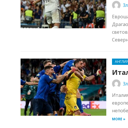
Зл
Евроша
Драгао
светов
Северна
АНГЛИ
Ита
Зл
Италия
европе
непобе
MORE »