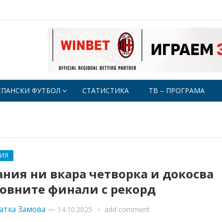
СПАНСКИ ФУТБОЛ
СТАТИСТИКА
ТВ – ПРОГРАМА
РИЯ
ния ни вкара четворка и докосва
товните финали с рекорд
атка Замова
—
14.10.2025
add comment