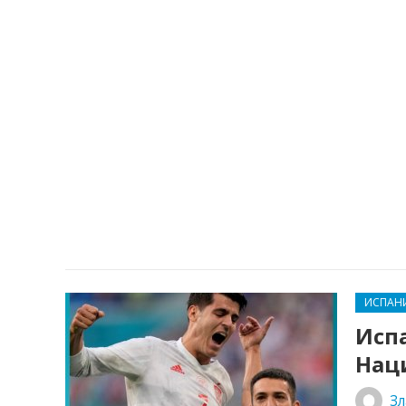
ИСПАН
Испа
Нац
Зл