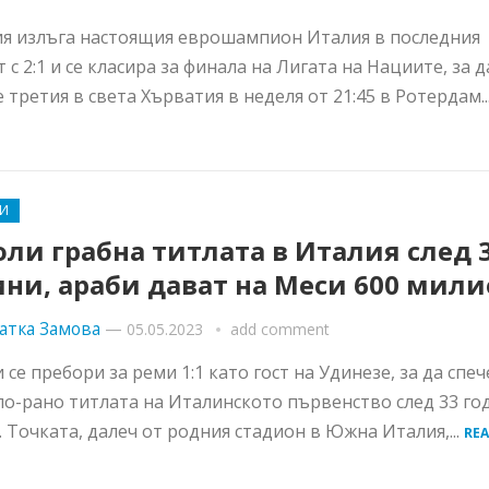
я излъга настоящия еврошампион Италия в последния
 с 2:1 и се класира за финала на Лигата на Нациите, за д
 третия в света Хърватия в неделя от 21:45 в Ротердам..
И
ли грабна титлата в Италия след 
ни, араби дават на Меси 600 мили
атка Замова
—
05.05.2023
add comment
 се пребори за реми 1:1 като гост на Удинезе, за да спеч
по-рано титлата на Италинското първенство след 33 го
. Точката, далеч от родния стадион в Южна Италия,...
RE