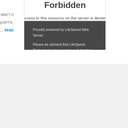
 място
циите,
..
READ