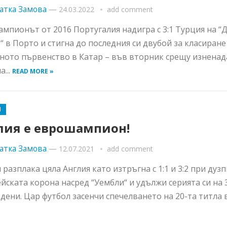
атка Замова
—
24.03.2022
add comment
мпионът от 2016 Португалия надигра с 3:1 Турция на “
“ в Порто и стигна до последния си двубой за класиране
ното първенство в Катар – във вторник срещу изненад
...
READ MORE »
Я
лия е еврошампион!
атка Замова
—
12.07.2021
add comment
 разплака цяла Англия като изтръгна с 1:1 и 3:2 при дуз
йската корона насред “Уембли“ и удължи серията си на 
дени. Цар футбол засенчи спечелването на 20-та титла в