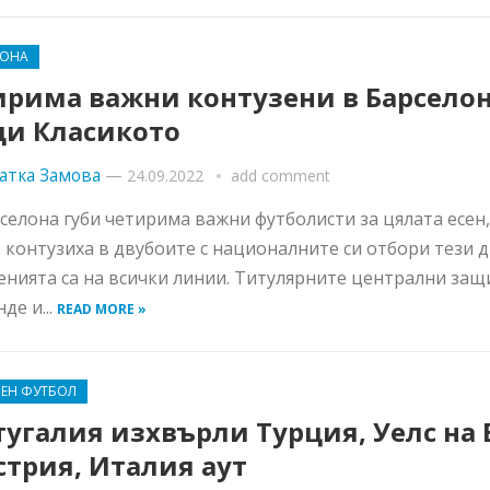
ЛОНА
ирима важни контузени в Барсело
ди Класикото
атка Замова
—
24.09.2022
add comment
селона губи четирима важни футболисти за цялата есен,
е контузиха в двубоите с националните си отбори тези д
нията са на всички линии. Титулярните централни за
де и...
READ MORE »
ВЕН ФУТБОЛ
угалия изхвърли Турция, Уелс на 
стрия, Италия аут