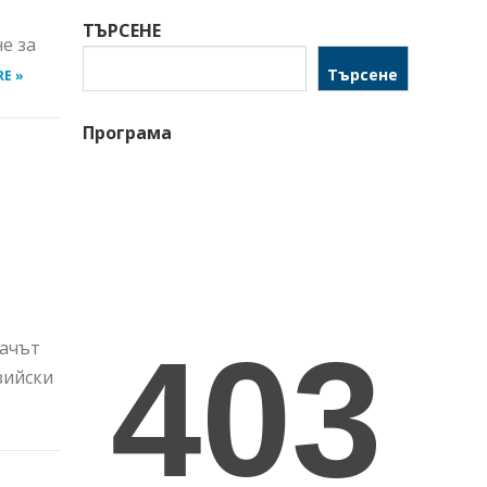
ТЪРСЕНЕ
е за
Търсене
E »
Програма
мачът
зийски