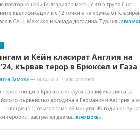
я повторно наби България за месец с 4:0 в група Е на
ните квалификации и с 12 точки е на крачка от класиран
ла в САЩ. Мексико и Канада догодина. Турция...
READ MOR
Я
ингам и Кейн класират Англия на
’24, кървав терор в Брюксел и Газа
атка Замова
—
18.10.2023
add comment
 терор снощи в Брюксел покруси квалификацията за
йското първенство догодина в Германия и Австрия, а 
 – Швеция (1:1) се игра само 45 минути. 45-годишен туни
ки терорист застрелял двама...
READ MORE »