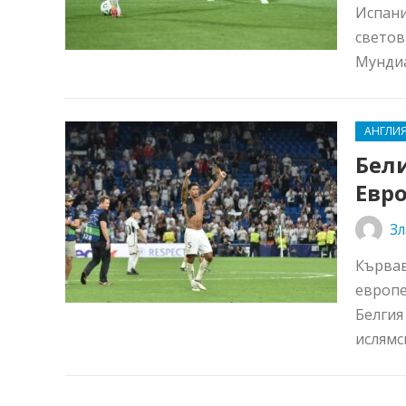
Испани
светов
Мундиа
АНГЛИ
Бел
Евро
Зл
Кървав
европе
Белгия
ислямс