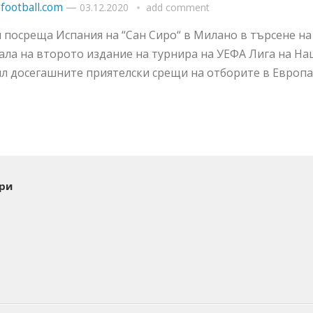
football.com
—
03.12.2020
add comment
 посреща Испания на “Сан Сиро“ в Милано в търсене на
ала на второто издание на турнира на УЕФА Лига на На
л досегашните приятелски срещи на отборите в Европа..
ри