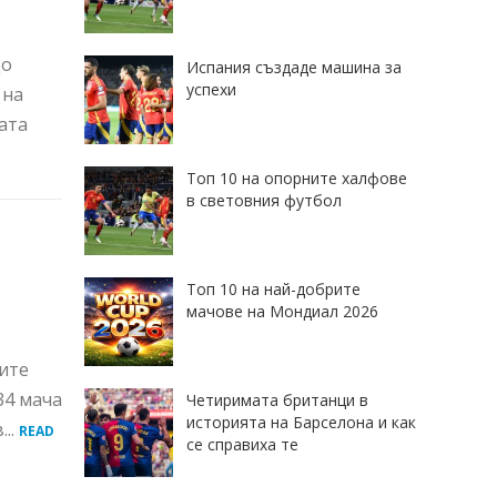
До
Испания създаде машина за
успехи
 на
ата
Топ 10 на опорните халфове
в световния футбол
Топ 10 на най-добрите
мачове на Мондиал 2026
пите
34 мача
Четиримата британци в
историята на Барселона и как
...
READ
се справиха те