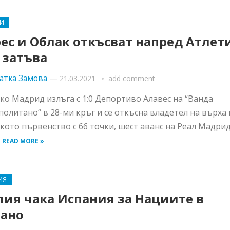
И
ес и Облак откъсват напред Атлет
 затъва
атка Замова
—
21.03.2021
add comment
ко Мадрид излъга с 1:0 Депортиво Алавес на “Ванда
олитано“ в 28-ми кръг и се откъсна владетел на върха 
кото първенство с 66 точки, шест аванс на Реал Мадрид
.
READ MORE »
ИЯ
лия чака Испания за Нациите в
ано