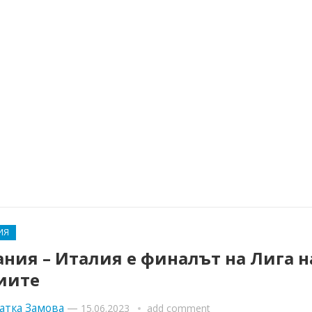
ИЯ
ния – Италия е финалът на Лига н
иите
атка Замова
—
15.06.2023
add comment