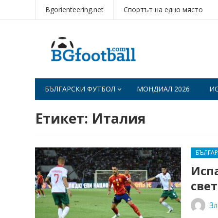
Bgorienteering.net
Спортът на едно място
БЪЛГАРСКИ ФУТБОЛ
МОНДИАЛ 2026
И
Етикет:
Италия
БЪЛГА
Испа
све
Зл