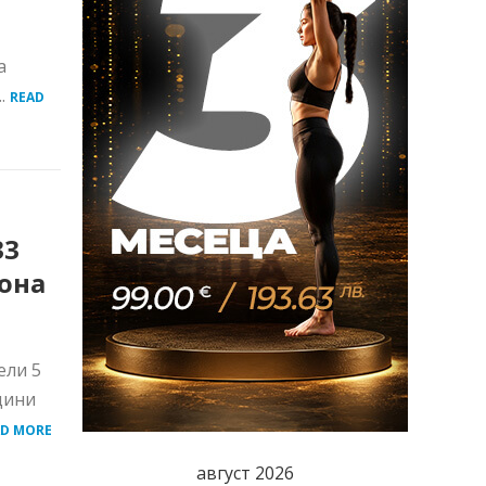
а
..
READ
33
она
ели 5
дини
AD MORE
август 2026