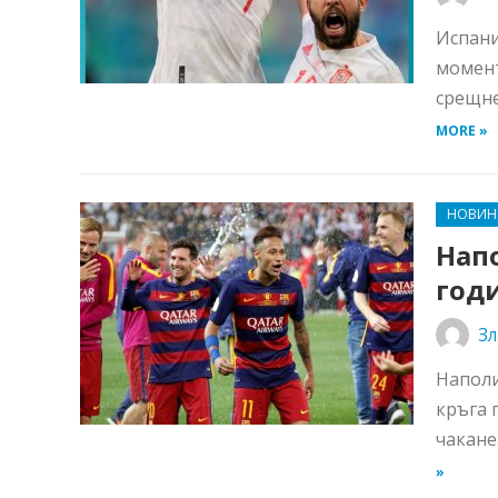
Испани
момент
срещне
MORE »
НОВИН
Напо
годи
Зл
Наполи
кръга 
чакане
»