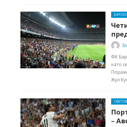
БАРСЕ
Чет
пре
Зл
ФК Бар
като с
Пораже
Жул Кун
СВЕТО
Порт
– Ав