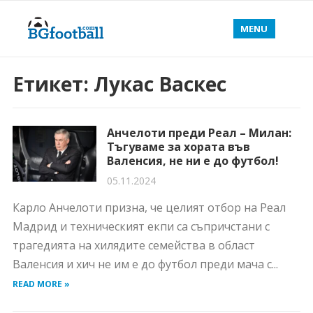
MENU
Етикет:
Лукас Васкес
Анчелоти преди Реал – Милан:
Тъгуваме за хората във
Валенсия, не ни е до футбол!
05.11.2024
Карло Анчелоти призна, че целият отбор на Реал
Мадрид и техническият екпи са съпричстани с
трагедията на хилядите семейства в област
Валенсия и хич не им е до футбол преди мача с...
READ MORE »