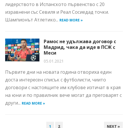
лидерството в Испанското първенство с 20
изравнени със Севиля и Реал Сосиедад точки.
Шампионът Атлетико...
READ MORE »
Рамос не удължава договор с
Мадрид, чака да иде в ПСЖ с
Меси
05.01.2021
Първите дни на новата година отвориха един
доста интересен списък с футболисти, чиито
договори с настоящите им клубове изтичат в края
на юни и по правилник вече могат да преговарят с
други...
READ MORE »
НАВИГАЦИЯ
1
2
NEXT »