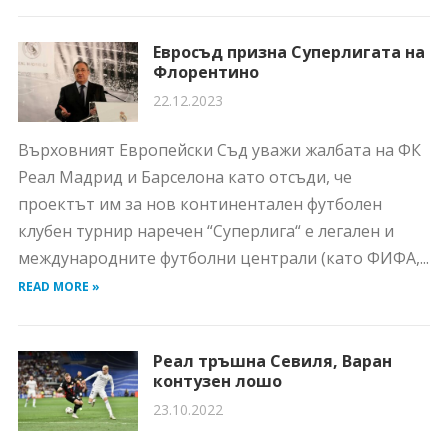
Евросъд призна Суперлигата на
Флорентино
22.12.2023
Върховният Европейски Съд уважи жалбата на ФК
Реал Мадрид и Барселона като отсъди, че
проектът им за нов континентален футболен
клубен турнир наречен “Суперлига“ е легален и
международните футболни централи (като ФИФА,...
READ MORE »
Реал тръшна Севиля, Варан
контузен лошо
23.10.2022