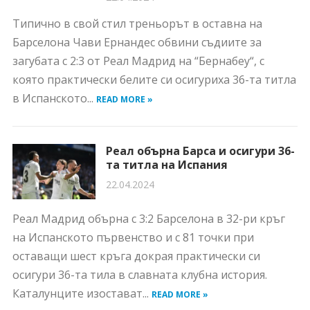
Типично в свой стил треньорът в оставна на
Барселона Чави Ернандес обвини съдиите за
загубата с 2:3 от Реал Мадрид на “Бернабеу“, с
която практически белите си осигуриха 36-та титла
в Испанското...
READ MORE »
Реал обърна Барса и осигури 36-
та титла на Испания
22.04.2024
Реал Мадрид обърна с 3:2 Барселона в 32-ри кръг
на Испанското първенство и с 81 точки при
оставащи шест кръга докрая практически си
осигури 36-та тила в славната клубна история.
Каталунците изостават...
READ MORE »