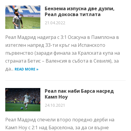
Бензема изпусна две дузпи,
Реал докосва титлата
21.04.2022
Реал Мадрид надигра с 3:1 Осасуна в Памплона в
изтеглен напред 33-ти кръг на Испанското
първенство (заради финала за Кралската купа на
страната Бетис – Валенсия в събота в Севиля), за
да...
READ MORE »
Реал пак наби Барса насред
Камп Ноу
24.10.2021
Реал Мадрид спечели второ поредно дерби на
Камп Ноу с 2:1 над Барселона, за да си върне