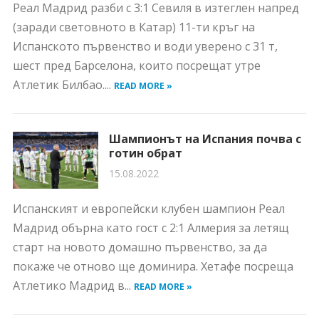
Реал Мадрид разби с 3:1 Севиля в изтеглен напред
(заради световното в Катар) 11-ти кръг на
Испанското първенство и води уверено с 31 т,
шест пред Барселона, които посрещат утре
Атлетик Билбао....
READ MORE »
Шампионът на Испания почва с
готин обрат
15.08.2022
Испанският и европейски клубен шампион Реал
Мадрид обърна като гост с 2:1 Алмерия за летящ
старт на новото домашно първенство, за да
покаже че отново ще доминира. Хетафе посреща
Атлетико Мадрид в...
READ MORE »