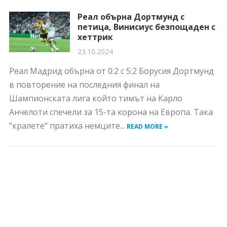
Реал обърна Дортмунд с
петица, Винисиус безпощаден с
хеттрик
23.10.2024
Реал Мадрид обърна от 0:2 с 5:2 Борусия Дортмунд
в повторение на последния финал на
Шампионската лига който тимът на Карло
Анчелоти спечели за 15-та корона на Европа. Така
“кралете“ пратиха немците...
READ MORE »