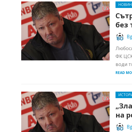
НОВИН
Сътр
без
Bg
Любосл
ФК ЦСК
води т
READ MO
ИСТОР
„Зла
на 
Bg