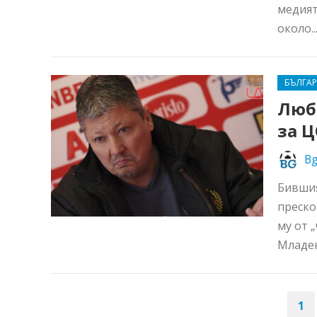
медият
около..
БЪЛГА
Люб
за 
Bg
Бившия
преско
му от 
Младен
НАВИГАЦИЯ
1