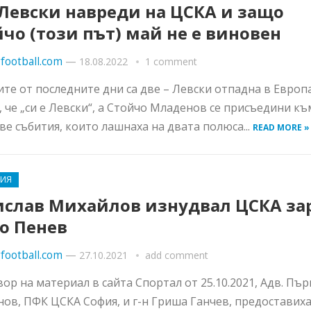
 Левски навреди на ЦСКА и защо
чо (този път) май не е виновен
football.com
—
18.08.2022
1 comment
те от последните дни са две – Левски отпадна в Европ
, че „си е Левски“, а Стойчо Младенов се присъедини к
Две събития, които лашнаха на двата полюса...
READ MORE »
РИЯ
ислав Михайлов изнудвал ЦСКА за
о Пенев
football.com
—
27.10.2021
add comment
вор на материал в сайта Спортал от 25.10.2021, Адв. Пър
ов, ПФК ЦСКА София, и г-н Гриша Ганчев, предоставиха