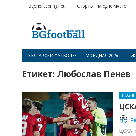
Bgorienteering.net
Спортът на едно място
БЪЛГАРСКИ ФУТБОЛ
МОНДИАЛ 2026
И
Етикет:
Любослав Пенев
НОВИН
ЦСК
Bg
ЦСКА п