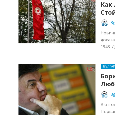
Как
Стой
Bg
Новини
доказа
1948. 
БЪЛГА
Бор
Люб
Bg
В отго
Първан