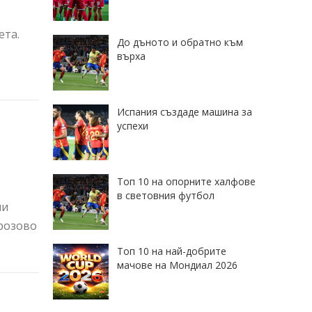
ета.
До дъното и обратно към
върха
Испания създаде машина за
успехи
Топ 10 на опорните халфове
в световния футбол
ни
 розово
Топ 10 на най-добрите
мачове на Мондиал 2026