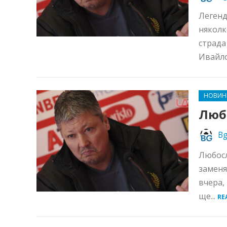
Легенд
няколк
страда
Ивайло
НОВИН
Люб
Bg
Любосл
заменя
вчера,
ще...
RE