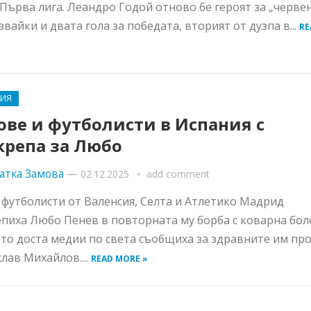
 Първа лига. Леандро Годой отново бе героят за „червен
звайки и двата гола за победата, вторият от дузпа в...
RE
РИЯ
ове и футболисти в Испания с
крепа за Любо
атка Замова
—
02.12.2025
add comment
футболисти от Валенсия, Селта и Атлетико Мадрид
пиха Любо Пенев в повторната му борба с коварна боле
ато доста медии по света съобщиха за здравните им пр
слав Михайлов....
READ MORE »