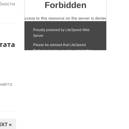
бности
тата
ението
EXT »