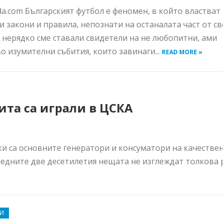
da.com Българският футбол е феномен, в който властват
и закони и правила, непознати на останалата част от св
 нерядко сме ставали свидетели на не любопитни, ами
о изумителни събития, които завинаги...
READ MORE »
ита са играли в ЦСКА
ки са основните генератори и консуматори на качестве
следните две десетилетия нещата не изглеждат толкова
И