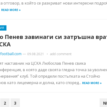
а отговор, в който се разкриват нови интересни подро
.
READ MORE »
РИЯ
о Пенев завинаги си затръшна вра
ЦСКА
football.com
—
09.08.2021
add comment
т наставник на ЦСКА Любослав Пенев свика
нференция, в която даде своята гледна точка за уволн
„червения“ клуб. Той определи постъпката на Стойчо
ов като лицемерна и долна, като според...
READ MORE »
2
3
N