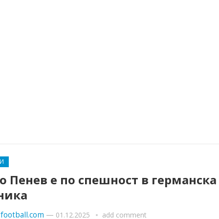
И
 Пенев е по спешност в германска
ника
football.com
—
01.12.2025
add comment