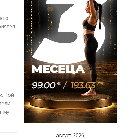
т
като
риятел
к. Той
дели
т му
август 2026