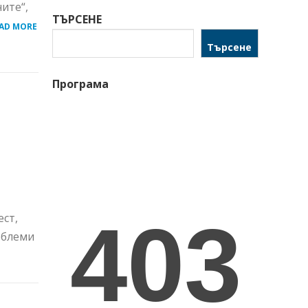
ите“,
ТЪРСЕНЕ
AD MORE
Търсене
Програма
ст,
облеми