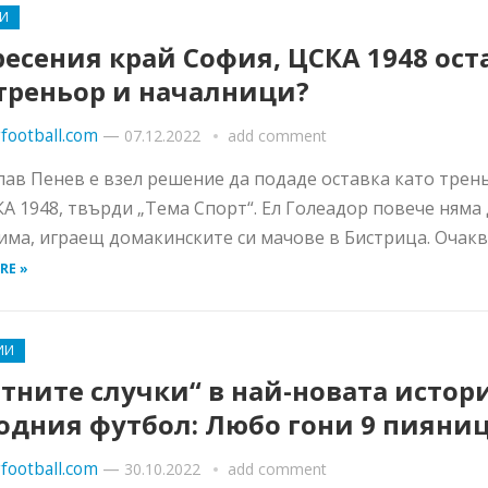
И
есения край София, ЦСКА 1948 ост
 треньор и началници?
football.com
—
07.12.2022
add comment
ав Пенев е взел решение да подаде оставка като трен
А 1948, твърди „Тема Спорт“. Ел Голеадор повече няма 
има, играещ домакинските си мачове в Бистрица. Очаква 
RE »
ИИ
тните случки“ в най-новата истор
родния футбол: Любо гони 9 пияни
football.com
—
30.10.2022
add comment