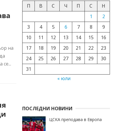
П
В
С
Ч
П
С
Н
ава
1
2
3
4
5
6
7
8
9
10
11
12
13
14
15
16
17
18
19
20
21
22
23
ьор на
да
24
25
26
27
28
29
30
се...
31
« юли
ия
ПОСЛЕДНИ НОВИНИ
ци
ЦСКА преподава в Европа