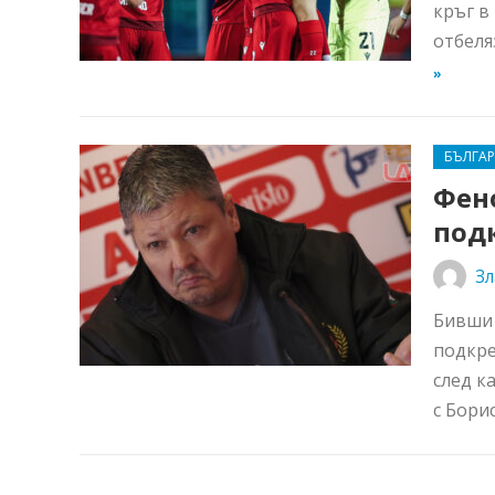
кръг в
отбеля
»
БЪЛГА
Фен
под
Зл
Бивши 
подкре
след к
с Бори