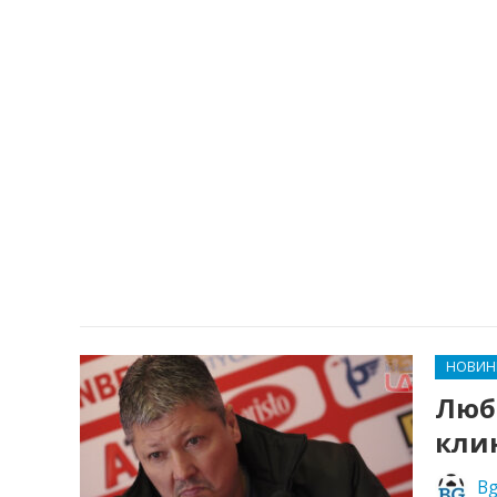
НОВИН
Любо
кли
Bg