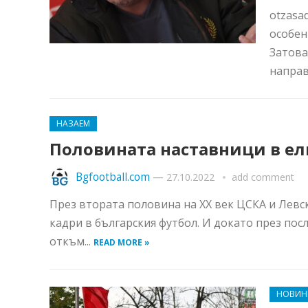
otzasa
особен
Затова
направ
НАЗАЕМ
Половината наставници в ел
Bgfootball.com
—
27.10.2022
add comment
През втората половина на ХХ век ЦСКА и Левс
кадри в българския футбол. И докато през по
откъм...
READ MORE »
НОВИН