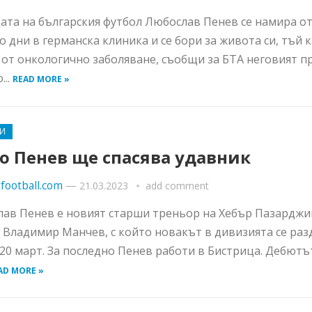
ата на българския футбол Любослав Пенев се намира о
о дни в германска клиника и се бори за живота си, тъй 
 от онкологично заболяване, съобщи за БТА неговият п
...
READ MORE »
И
о Пенев ще спасява удавник
football.com
—
21.03.2023
add comment
ав Пенев е новият старши треньор на Хебър Пазарджи
 Владимир Манчев, с който новакът в дивизията се раз
 20 март. За последно Пенев работи в Бистрица. Дебютъ
AD MORE »