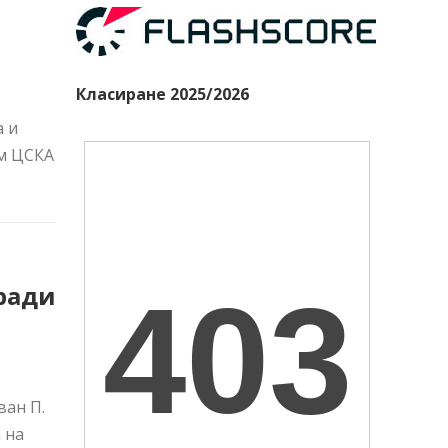
Класиране 2025/2026
а и
ъм ЦСКА
ради
ван П.
 на