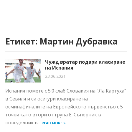
Етикет:
Мартин Дубравка
Чужд вратар подари класиране
на Испания
23.06.2021
Испания помете с 5:0 слаб Словакия на “Ла Картуха“
в Севиля и си осигури класиране на
осминафиналите на Европейското първенство с 5
точки като втори от група Е. Съперник в
понеделник в...
READ MORE »