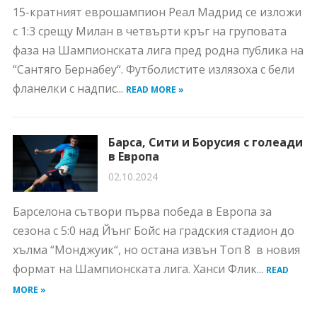
15-кратният еврошампион Реал Мадрид се изложи
с 1:3 срещу Милан в четвърти кръг на груповата
фаза на Шампионската лига пред родна публика на
“Сантяго Бернабеу“. Футболистите излязоха с бели
фланелки с надпис...
READ MORE »
Барса, Сити и Борусия с голеади
в Европа
02.10.2024
Барселона сътвори първа победа в Европа за
сезона с 5:0 над Йънг Бойс на градския стадион до
хълма “Монджуик“, но остана извън Топ 8 в новия
формат на Шампионската лига. Ханси Флик...
READ
MORE »