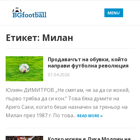
MENU
Етикет:
Милан
Продавачът на обувки, който
направи футболна революция
01.04.2026
Юлиян ДИМИТРОВ „Не смятам, че за да си жокей,
първо трябва да си кон.“ Това бяха думите на
Ариго Саки, когато беше назначен за треньор на
Милан през 1987 г. По това...
READ MORE »
Колко нужен е Лука Модрич на