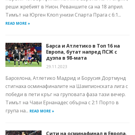
реши жребият в Нион. Реваншите са на 18 април.
Тимът на Юрген Клоп унизи Спарта Прага с 6:1...
READ MORE »
Барса и Атлетико в Топ 16 на
Европа, бутат напред ПСЖ с
дузпа в 98-мата
29.11.2023
Барселона, Атлетико Мадрид и Борусия Дортмунд
стигнаха осминафиналите на Шампионската лига с
победи в пети кръг на груповата фаза тази вечер.
Тимът на Чави Ернанадес обърна с 2:1 Порто в
група на...
READ MORE »
Сити на осминафинал в Европа,