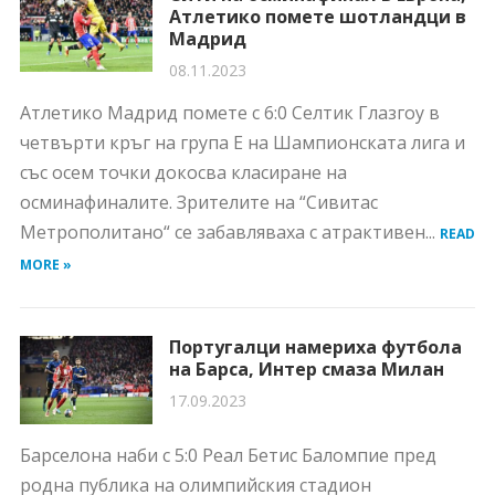
Атлетико помете шотландци в
Мадрид
08.11.2023
Атлетико Мадрид помете с 6:0 Селтик Глазгоу в
четвърти кръг на група Е на Шампионската лига и
със осем точки докосва класиране на
осминафиналите. Зрителите на “Сивитас
Метрополитано“ се забавляваха с атрактивен...
READ
MORE »
Португалци намериха футбола
на Барса, Интер смаза Милан
17.09.2023
Барселона наби с 5:0 Реал Бетис Баломпие пред
родна публика на олимпийския стадион