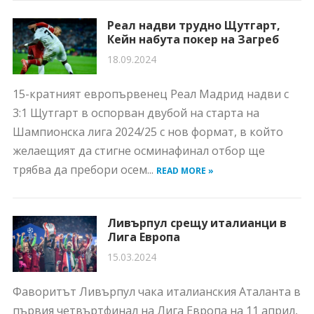
Реал надви трудно Щутгарт,
Кейн набута покер на Загреб
18.09.2024
15-кратният европървенец Реал Мадрид надви с
3:1 Щутгарт в оспорван двубой на старта на
Шампионска лига 2024/25 с нов формат, в който
желаещият да стигне осминафинал отбор ще
трябва да пребори осем...
READ MORE »
Ливърпул срещу италианци в
Лига Европа
15.03.2024
Фаворитът Ливърпул чака италианския Аталанта в
първия четвъртфинал на Лига Европа на 11 април,