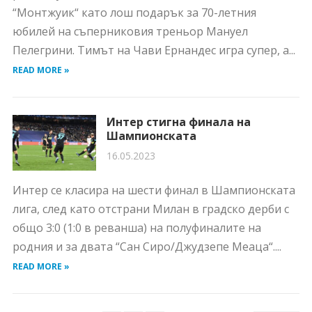
“Монтжуик“ като лош подарък за 70-летния
юбилей на съперниковия треньор Мануел
Пелегрини. Тимът на Чави Ернандес игра супер, а...
READ MORE »
Интер стигна финала на
Шампионската
16.05.2023
Интер се класира на шести финал в Шампионската
лига, след като отстрани Милан в градско дерби с
общо 3:0 (1:0 в реванша) на полуфиналите на
родния и за двата “Сан Сиро/Джудзепе Меаца“....
READ MORE »