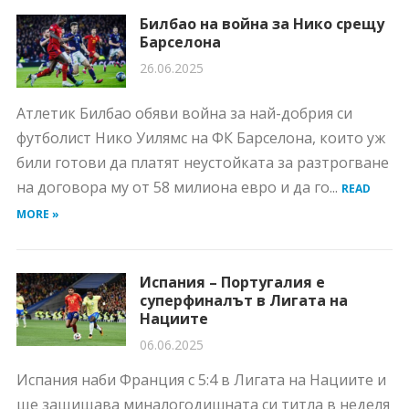
Билбао на война за Нико срещу
Барселона
26.06.2025
Атлетик Билбао обяви война за най-добрия си
футболист Нико Уилямс на ФК Барселона, които уж
били готови да платят неустойката за разтрогване
на договора му от 58 милиона евро и да го...
READ
MORE »
Испания – Португалия е
суперфиналът в Лигата на
Нациите
06.06.2025
Испания наби Франция с 5:4 в Лигата на Нациите и
ще защищава миналогодишната си титла в неделя