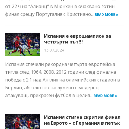
от 22 ч на “Алианц“ в Мюнхен в очаквано готин
финал срещу Португалия с Кристиано...
READ MORE »
Испания е еврошампион за
четвърти път!!!
15.07.2024
Испания спечели рекордна четърта европейска
титла след 1964, 2008, 2012 години след финална
победа с 2:1 над Англия на олимпийския стадион в
Берлин, абсолютно заслужено с модерен,
атакуващ, прекрасен футбол в целия...
READ MORE »
Испания стигна скрития финал
на Еврото – с Германия в петък