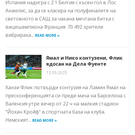
Испания надигра с 2:1 Белгия с късен гол в Лос
Анжелис, за да се класира на полуфиналите на
световното в САЩ за чакана мечтана битка с
вицешампиона Франция. 70 492 зрители
вибрираха...
READ MORE »
Ямал и Нико контузени, Флик
ядосан на Дела Фуенте
13.09.2025
Ханзи Флик потвърди контузия на Ламин Ямал на
пресконференцията си преди мача на Барселона с
Валенсия утре вечер от 22 ч на малкия стадион
“Йохан Кройф“ в спортната база на клуба.
Немският...
READ MORE »