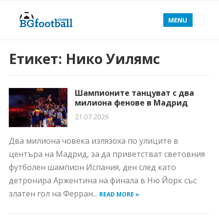
MENU
Етикет:
Нико Уилямс
Шампионите танцуват с два
милиона фенове в Мадрид
21.07.2026
Два милиона човека излязоха по улиците в
центъра на Мадрид, за да приветстват световния
футболен шампион Испания, ден след като
детронира Аржентина на финала в Ню Йорк със
златен гол на Ферран...
READ MORE »