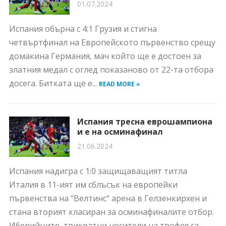
01.07.2024
Испания обърна с 4:1 Грузия и стигна
четвъртфинал на Европейското първенство срещу
домакина Германия, мач който ще е достоен за
златния медал с оглед показаново от 22-та отбора
досега. Битката ще е...
READ MORE »
Испания тресна еврошампиона
и е на осминафинал
21.06.2024
Испания надигра с 1:0 защищаващият титла
Италия в 11-ият им сблъсък на европейки
първенства на “Велтинс“ арена в Гелзенкирхен и
стана вторият класиран за осминафиналите отбор.
Иберийците, трикратни носители на трофея са...