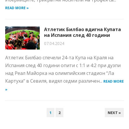
READ MORE »
Атлетик Билбао вдигна Купата
на Испания след 40 години
07.04.2024
Атлетик Билбао спечели 24-та Купа на Краля на
Испания след 40 години опити с 1:1 и 4:2 при дузпи
над Реал Майорка на олимпийския стадион “Ла
Картуха“ в Севиля, видял седми различен...
READ MORE
»
НАВИГАЦИЯ
1
2
NEXT »