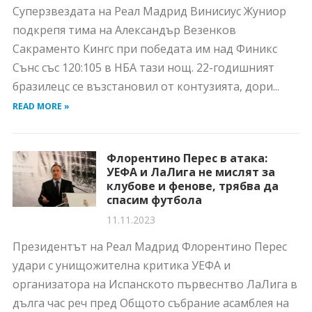
Суперзвездата на Реал Мадрид Винисиус Жуниор
подкрепя тима на Александър Везенков
Сакраменто Кингс при победата им над Финикс
Сънс със 120:105 в НБА тази нощ. 22-годишният
бразилецс се възстановил от контузията, дори...
READ MORE »
Флорентино Перес в атака:
УЕФА и ЛаЛига не мислят за
клубове и фенове, трябва да
спасим футбола
11.11.2023
Президентът на Реал Мадрид Флорентино Перес
удари с унищожителна критика УЕФА и
организатора на Испанското първеснтво ЛаЛига в
дълга час реч пред Общото събрание асамблея на