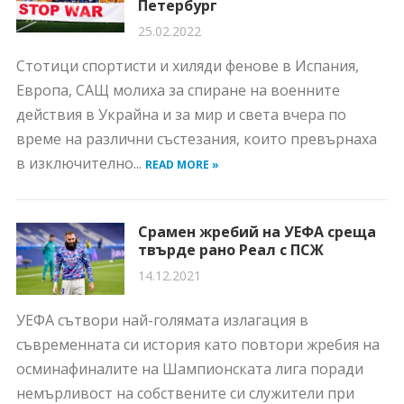
Петербург
25.02.2022
Стотици спортисти и хиляди фенове в Испания,
Европа, САЩ молиха за спиране на военните
действия в Украйна и за мир и света вчера по
време на различни състезания, които превърнаха
в изключително...
READ MORE »
Срамен жребий на УЕФА среща
твърде рано Реал с ПСЖ
14.12.2021
УЕФА сътвори най-голямата излагация в
съвременната си история като повтори жребия на
осминафиналите на Шампионската лига поради
немърливост на собствените си служители при