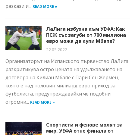
разкази и...
READ MORE »
ЛаЛига избухна към УЕФА: Как
ПСЖ със загуби от 700 милиона
евро можа да купи Мбапе?
22.05.2022
Организаторът на Испанското първенство ЛаЛига
разкритикува остро цената на удължаването на
договора на Килиан Мбапе с Пари Сен Жермен,
която е над половин милиард евро приход за
футболиста, предупреждавайки че подобни
огромни...
READ MORE »
Спортисти и фенове молят за
мир, УЕФА отне финала от