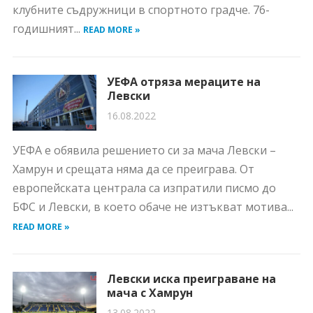
клубните съдружници в спортното градче. 76-
годишният...
READ MORE »
УЕФА отряза мераците на
Левски
16.08.2022
УЕФА е обявила решението си за мача Левски –
Хамрун и срещата няма да се преиграва. От
европейската централа са изпратили писмо до
БФС и Левски, в което обаче не изтъкват мотива...
READ MORE »
Левски иска преиграване на
мача с Хамрун
13.08.2022