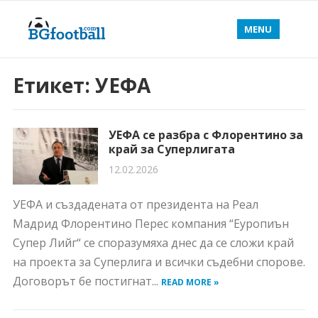
MENU
Етикет:
УЕФА
УЕФА се разбра с Флорентино за
край за Суперлигата
12.02.2026
УЕФА и създадената от президента на Реал
Мадрид Флорентино Перес компания “Еуропиън
Супер Лийг“ се споразумяха днес да се сложи край
на проекта за Суперлига и всички съдебни спорове.
Договорът бе постигнат...
READ MORE »