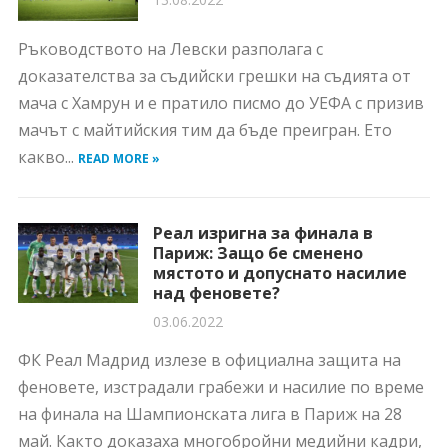
Ръководството на Левски разполага с
доказателства за съдийски грешки на съдията от
мача с Хамрун и е пратило писмо до УЕФА с призив
мачът с майтийския тим да бъде преигран. Ето
какво...
READ MORE »
Реал изригна за финала в
Париж: Защо бе сменено
мястото и допуснато насилие
над феновете?
03.06.2022
ФК Реал Мадрид излезе в официална защита на
феновете, изстрадали грабежи и насилие по време
на финала на Шампионската лига в Париж на 28
май. Както доказаха многобройни медийни кадри,