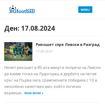
MENU
Ден:
17.08.2024
Рикошет спря Левски в Разград
17.08.2024
Нелеп рикошет в 85-ата минута попречи на Левски
да вземе точка на Лудогорец в дербито на петия
кръг на Първа лига. Шампионите победиха с 1:0 в
неособено качествен мач, който логично
вървеше...
READ MORE »