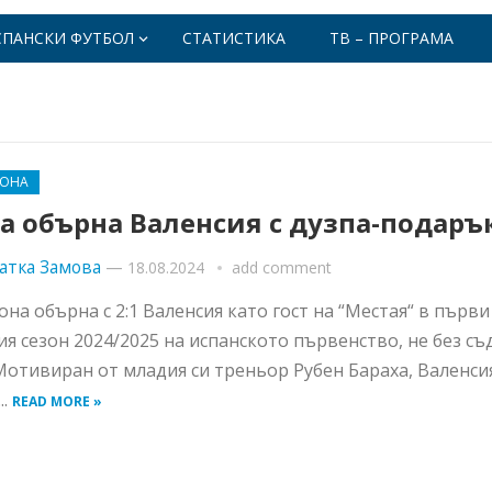
СПАНСКИ ФУТБОЛ
СТАТИСТИКА
ТВ – ПРОГРАМА
ЛОНА
а обърна Валенсия с дузпа-подаръ
атка Замова
—
18.08.2024
add comment
она обърна с 2:1 Валенсия като гост на “Местая“ в първи
ия сезон 2024/2025 на испанското първенство, не без съ
Мотивиран от младия си треньор Рубен Бараха, Валенси
..
READ MORE »