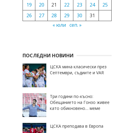
19
20
21
22
23
24
25
26
27
28
29
30
31
« юли
сеп. »
ПОСЛЕДНИ НОВИНИ
ЦСКА мина класически през
Септември, съдиите и VAR
Три години по-късно:
Обещанието на Гонзо живее
като обикновено… меме
ЦСКА преподава в Европа