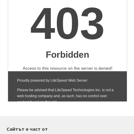
Сайтът е част от