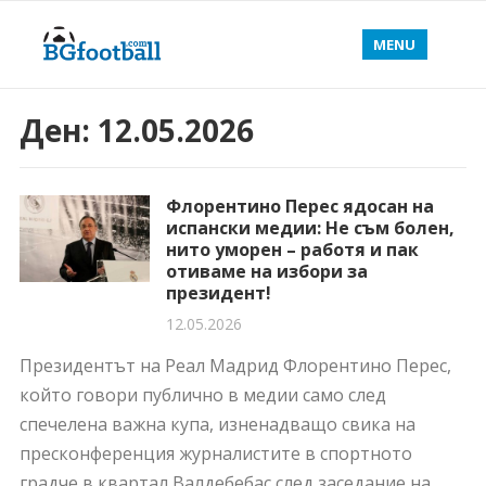
MENU
Ден:
12.05.2026
Флорентино Перес ядосан на
испански медии: Не съм болен,
нито уморен – работя и пак
отиваме на избори за
президент!
12.05.2026
Президентът на Реал Мадрид Флорентино Перес,
който говори публично в медии само след
спечелена важна купа, изненадващо свика на
пресконференция журналистите в спортното
градче в квартал Валдебебас след заседание на