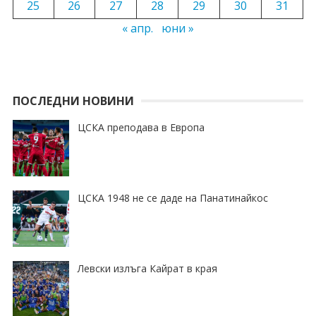
25
26
27
28
29
30
31
« апр.
юни »
ПОСЛЕДНИ НОВИНИ
ЦСКА преподава в Европа
ЦСКА 1948 не се даде на Панатинайкос
Левски излъга Кайрат в края