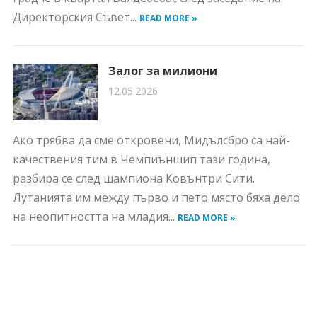
Директорския Съвет...
READ MORE »
Залог за милиони
12.05.2026
Ако трябва да сме откровени, Мидълсбро са най-
качествения тим в Чемпиъншип тази година,
разбира се след шампиона Ковънтри Сити.
Лутанията им между първо и пето място бяха дело
на неопитността на младия...
READ MORE »